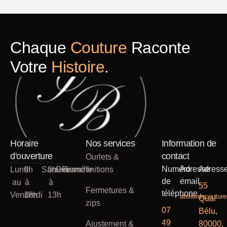
Chaque
Couture
Raconte
Votre
Histoire
.
Horaire
Nos services
Information de
d'ouverture
contact
Ourlets &
Numéro
Adresse
Adress
Lundi
9h
Samedi
9h
Dimanche
Fermé
finitions
de
email
au
à
à
55
Fermetures &
téléphone
Vendredi
18h
13h
atelierdecoutu
Quai
zips
07
Bélu,
49
Ajustement &
80000,