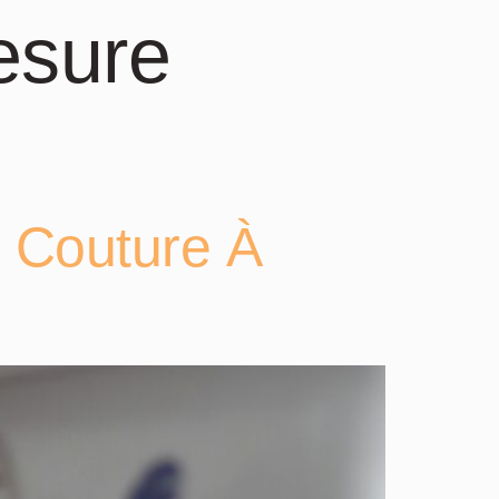
esure
e Couture À