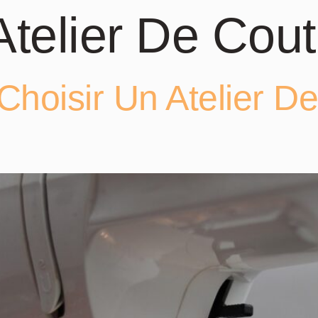
Atelier De Cou
hoisir Un Atelier D