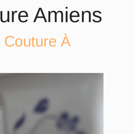
ture Amiens
e Couture À