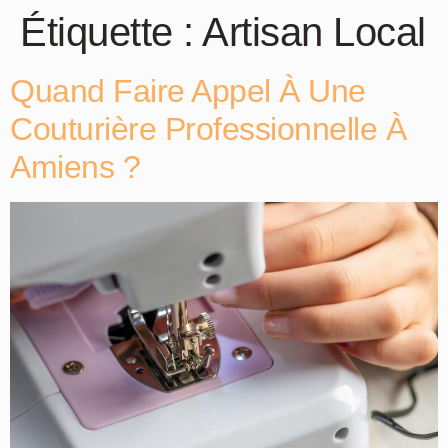
Étiquette :
Artisan Local
Quand Faire Appel À Une
Couturière Professionnelle À
Amiens ?